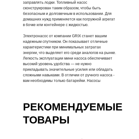
Насос для перекачки
Насос для перекачки
заправлять лодки. Топливный насос
ГСМ DP03-45
ГСМ DP08-1000
сконструирован таким образом, чтобы быть
безопасным и долговечным в использовании. Для
543,40 р.
683,54 р.
домашних нужд применяется как погружной агрегат
в бочке или контейнере с жидкостью.
В корзину
В корзину
Электронасос от компании GRIX станет вашим
Купить в розницу
Купить в розницу
надежным спутником. Он показывает отличные
характеристики при минимальных затратах
энергии, что выделяет его среди аналогов на рынке.
Легкость эксплуатации мини насоса обеспечивает
высокий уровень удобства — не нужно
прикладывать значительные усилия или обладать
сложными навыками. В отличии от ручного насоса -
вам необходимы только батарейки. Насосы
подобного класса находят применение как дома,
так и в профессиональной деятельности
РЕКОМЕНДУЕМЫЕ
ТОВАРЫ
Насос для перекачки
Насос для перекачки
ГСМ DP18
ГСМ 600EPAA-RED
590,59 р.
620,62 р.