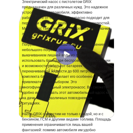
Электрический насос с пистолетом GRIX
предназначен для различных нужд. Это надежное
устройство для автомобиля, эффективно
работающее от батареек. Прекрасно подходит для
перекачки топлива и других технических жидкостей.
Мини насос также можно использовать для откачки
легких масел автомобиля.
Погружной насос для воды поможет с осушением
небольшого погреба, подвала или даже
выкачиванием лишней воды из лодки! Его легко
использовать благодаря беспроводной конструкции
и возможности работы от батареек. Объём
перекачиваемой жидкости до 600 литров с одного
комплекта батареек делает его особенно
привлекательным выбором. Это
многофункциональный электронасос. Вы сможете
удобно использовать этот автомобильный насос как
на даче, так и в различных повседневных
ситуациях.
Насос GRIX совместим не только с водой, но и с
бензином, ГСМ и другими видами топлива. Площадь
применения ограничивается лишь вашей
фантазией: помимо автомобиля им удобно