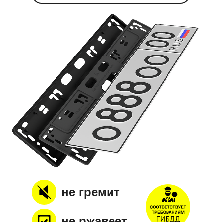
не гремит
не ржавеет