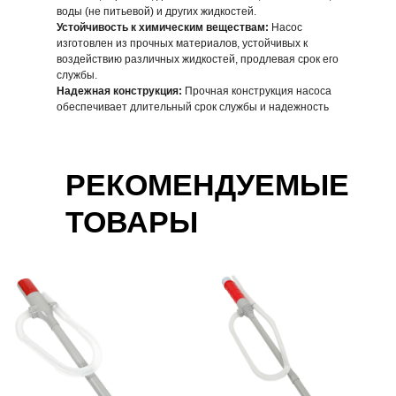
воды (не питьевой) и других жидкостей.
Устойчивость к химическим веществам:
Насос
изготовлен из прочных материалов, устойчивых к
воздействию различных жидкостей, продлевая срок его
службы.
Надежная конструкция:
Прочная конструкция насоса
обеспечивает длительный срок службы и надежность
работы.
Насос для перекачки
Насос для перекачки
ГСМ DP18
ГСМ 600EPAA-RED
РЕКОМЕНДУЕМЫЕ
590,59 р.
620,62 р.
ТОВАРЫ
В корзину
В корзину
Купить в розницу
Купить в розницу