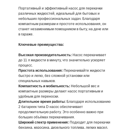
Портативный и эффективный насос для перекачки
различных жидкостей, идеальный для бытовых и
небольших профессиональных задач. Благодаря
компактным размерам и простоте использования, он
станет незаменимым помощником в быту, на даче или
в гараже.
Ключевые преимущества:
Высокая производительность:
Насос перекачивает
до 11 л жидкости в минуту, что значительно ускоряет
процесс.
Насос для перекачки
Насос для перекачки
ГСМ DP03-45
ГСМ DP08-1000
Простота использования:
Перекачивайте жидкости
быстро и легко, без сложной установки или
специальных навыков.
543,40 р.
683,54 р.
Компактность и мобильность:
Небольшой вес и
компактные размеры делают насос портативным и
В корзину
В корзину
удобным для переноски.
Купить в розницу
Купить в розницу
Длительное время работы:
Благодаря использованию
2 батареек типа D насос обеспечивает
продолжительную работу. Это особенно важно при
больших объёмах перекачивания.
Широкий спектр применения:
Подходит для перекачки
бензина, керосина, дизельного топлива, легких масел,