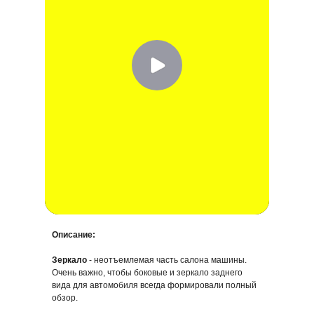
Описание:
Зеркало слепой зоны,
Зеркало слепой зоны,
Зеркало
- неотъемлемая часть салона машины.
универсальное,
пассажирское, клеевой
Очень важно, чтобы боковые и зеркало заднего
клеевой слой, 1 шт. |
слой, 1 шт. | ZRD089
ZRD093
вида для автомобиля всегда формировали полный
331,99 р.
324,65 р.
обзор.
В корзину
В корзину