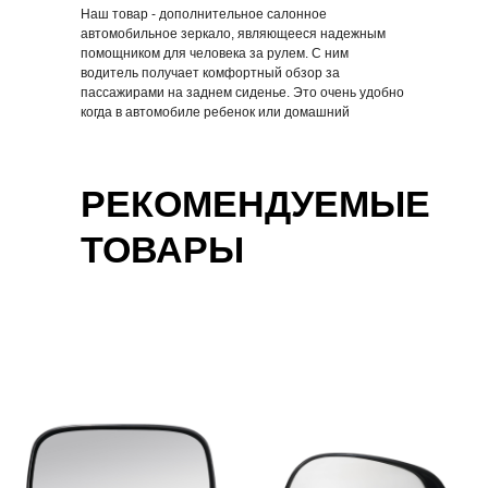
Наш товар - дополнительное салонное
Купить в розницу
Купить в розницу
автомобильное зеркало, являющееся надежным
помощником для человека за рулем. С ним
водитель получает комфортный обзор за
пассажирами на заднем сиденье. Это очень удобно
когда в автомобиле ребенок или домашний
питомец.
РЕКОМЕНДУЕМЫЕ
ТОВАРЫ
Зеркало слепой зоны,
Зеркало слепой зоны,
360°, болтовая
360°, болтовая
фиксация, 1 шт. |
фиксация, 1 шт. |
ZRD080
ZRD079
296,74 р.
292,33 р.
В корзину
В корзину
Купить в розницу
Купить в розницу