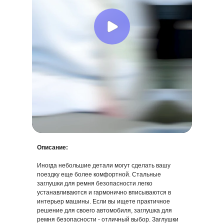
Описание:
Иногда небольшие детали могут сделать вашу
поездку еще более комфортной. Стальные
Заглушка черная
Заглушка серебряная
заглушки для ремня безопасности легко
устанавливаются и гармонично вписываются в
114,58 р.
114,58 р.
интерьер машины. Если вы ищете практичное
решение для своего автомобиля, заглушка для
В корзину
В корзину
ремня безопасности - отличный выбор. Заглушки