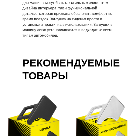
Купить в розницу
Купить в розницу
для машины могут быть как стильным элементом
дизайна интерьера, так и функциональной
деталью, которая призвана обеспечить комфорт во
время поездок. Заглушка на сиденья проста в
установке и практична в использовании. Заглушки в
машину легко устанавливаются и подходят ко всем
типам автомобилей.
РЕКОМЕНДУЕМЫЕ
ТОВАРЫ
Заглушка красная
Ароматизатор
автоматический
автомобильный,
114,58 р.
White Peach, 1 шт.
В корзину
1082,65 р.
Купить в розницу
В корзину
Купить в розницу