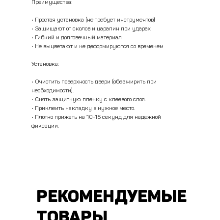
Преимущества:
• Простая установка (не требует инструментов)
Ручка-лентяйка на руль
Накладки
• Защищают от сколов и царапин при ударах
55 мм, черная,
противоударные
• Гибкий и долговечный материал
силиконовая рукоять,
дверные 85x10мм,
• Не выцветают и не деформируются со временем
LED подсветка, 1 шт.
прозрачные, 4 шт.
672,80 р.
124,86 р.
Установка:
В корзину
В корзину
• Очистить поверхность двери (обезжирить при
Купить в розницу
Купить в розницу
необходимости).
• Снять защитную пленку с клеевого слоя.
• Приклеить накладку в нужное место.
• Плотно прижать на 10-15 секунд для надежной
фиксации.
РЕКОМЕНДУЕМЫЕ
ТОВАРЫ