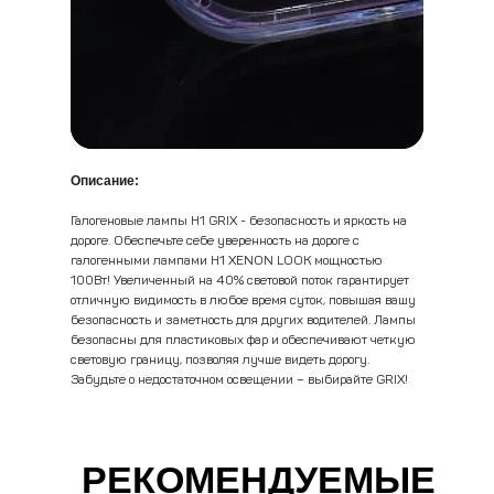
Описание:
Галогенные лампы
Галогенные лампы
Галогеновые лампы H1 GRIX - безопасность и яркость на
Xenon H1
Xenon H4
дороге. Обеспечьте себе уверенность на дороге с
192,44 р.
283,52 р.
галогенными лампами H1 XENON LOOK мощностью
100Вт! Увеличенный на 40% световой поток гарантирует
В корзину
В корзину
отличную видимость в любое время суток, повышая вашу
безопасность и заметность для других водителей. Лампы
безопасны для пластиковых фар и обеспечивают четкую
световую границу, позволяя лучше видеть дорогу.
Забудьте о недостаточном освещении – выбирайте GRIX!
РЕКОМЕНДУЕМЫЕ