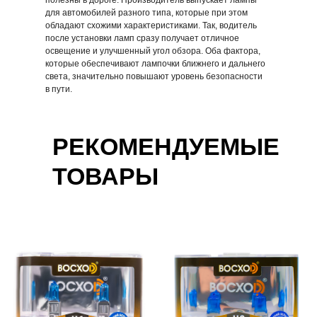
полезны в дороге. Производитель выпускает лампы
для автомобилей разного типа, которые при этом
обладают схожими характеристиками. Так, водитель
после установки ламп сразу получает отличное
освещение и улучшенный угол обзора. Оба фактора,
которые обеспечивают лампочки ближнего и дальнего
света, значительно повышают уровень безопасности
в пути.
РЕКОМЕНДУЕМЫЕ
ТОВАРЫ
Галогенные лампы
Галогенные лампы
Восход
Восход
Hyper White H7
Hyper White H4
575,84 р.
596,41 р.
В корзину
В корзину