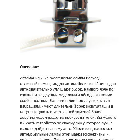
Описание:
Автомобильные галогеновые лампы Восход –
отличный помощник для автомобилистов. Лампы для
авто значительно улучшают обзор, намного ярче по
сравнению с другими моделями и обладают своими
особенностями. Лапочки галогеновые устойчивы к
вибрациям, имеют длительный срок эксплуатации и
Галогенные лампы
Галогенные лампы
могут выступать качественной заменой более
Восход
Восход
дорогим моделям других производителей. Вы можете
Hyper White H1
Hyper White H3
выбрать устройство по своему вкусу, которое лучше
всего подойдет вашему авто. Убедитесь, насколько
351,09 р.
483,30 р.
автомобильные лампы этой марки эффективны и
В корзину
В корзину