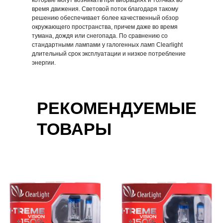
которые могут возникать при вибрациях и толчках во
В корзину
В корзину
время движения. Световой поток благодаря такому
решению обеспечивает более качественный обзор
окружающего пространства, причем даже во время
тумана, дождя или снегопада. По сравнению со
стандартными лампами у галогенных ламп Clearlight
длительный срок эксплуатации и низкое потребление
энергии.
РЕКОМЕНДУЕМЫЕ
ТОВАРЫ
Галогенные лампы
Галогенные лампы
Clearlight
Clearlight
Night Laser Vision H1
Night Laser Vision H4
649,29 р.
947,50 р.
В корзину
В корзину