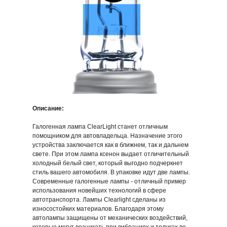
Описание:
Галогенная лампа ClearLight станет отличным
помощником для автовладельца. Назначение этого
устройства заключается как в ближнем, так и дальнем
свете. При этом лампа ксенон выдает отличительный
холодный белый свет, который выгодно подчеркнет
стиль вашего автомобиля. В упаковке идут две лампы.
Современные галогенные лампы - отличный пример
Галогенные лампы
Галогенные лампы
использования новейших технологий в сфере
Clearlight
Clearlight
X-treme Vision H4
X-treme Vision H7
автотранспорта. Лампы Clearlight сделаны из
износостойких материалов. Благодаря этому
878,46 р.
755,06 р.
автолампы защищены от механических воздействий,