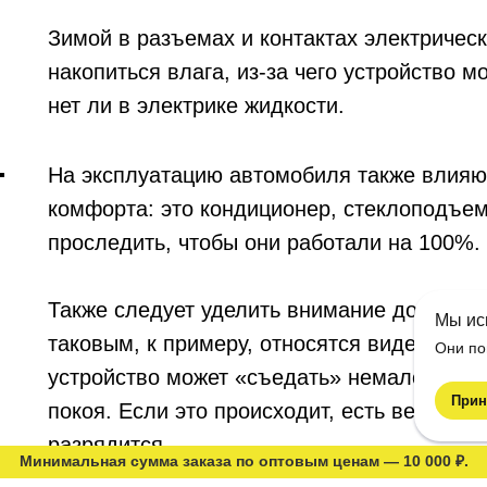
Зимой в разъемах и контактах электричес
накопиться влага, из-за чего устройство м
нет ли в электрике жидкости.
На эксплуатацию автомобиля также влияю
комфорта: это кондиционер, стеклоподъемн
проследить, чтобы они работали на 100%.
Также следует уделить внимание дополни
Мы ис
таковым, к примеру, относятся видеорегис
Они по
устройство может «съедать» немало энерг
Прин
покоя. Если это происходит, есть вероятно
разрядится.
Минимальная сумма заказа по оптовым ценам — 10 000 ₽.