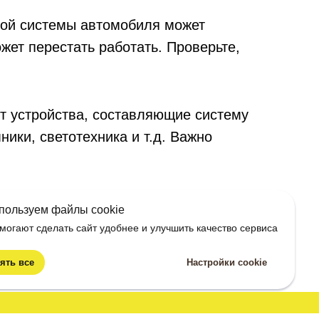
кой системы автомобиля может
ожет перестать работать. Проверьте,
т устройства, составляющие систему
ики, светотехника и т.д. Важно
тельным потребителям энергии. К
пользуем файлы cookie
тратор и сигнализация. Любое
могают сделать сайт удобнее и улучшить качество сервиса
ии, оставаясь при этом в режиме
ять все
Настройки cookie
сть, что весной аккумулятор быстро