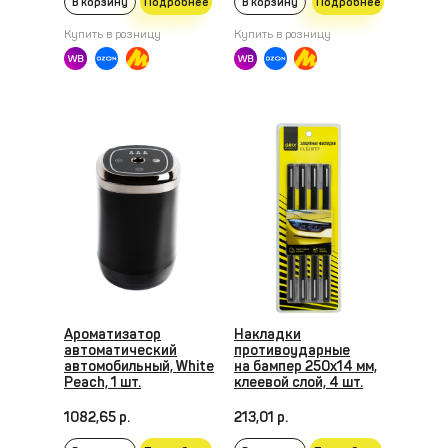
В корзину
Подробнее
В корзину
Подробнее
Купить в розницу
Купить в розницу
Ароматизатор
Накладки
автоматический
противоударные
автомобильный, White
на бампер 250x14 мм,
Peach, 1 шт.
клеевой слой, 4 шт.
1082,65 р.
213,01 р.