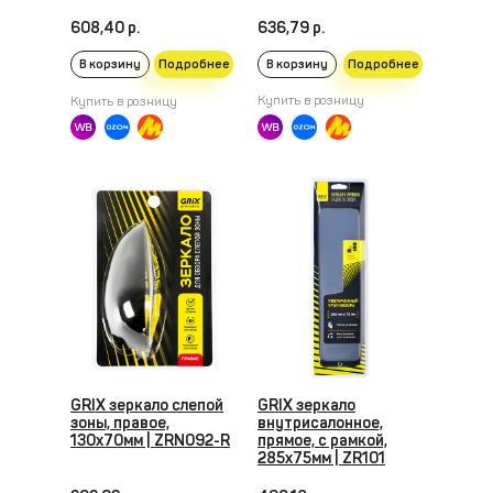
608,40 р.
636,79 р.
В корзину
Подробнее
В корзину
Подробнее
Преобразователь
Купить в розницу
Купить в розницу
ржавчины (триггер) -
500 мл
126,41 р.
В корзину
Подробнее
Купить в розницу
GRIX зеркало слепой
GRIX зеркало
зоны, правое,
внутрисалонное,
130x70мм | ZRN092-R
прямое, с рамкой,
285x75мм | ZR101