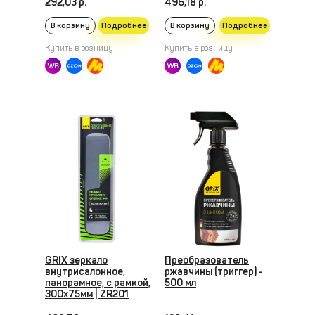
292,03 р.
496,18 р.
В корзину
Подробнее
В корзину
Подробнее
Купить в розницу
Купить в розницу
GRIX зеркало
Преобразователь
внутрисалонное,
ржавчины (триггер) -
панорамное, с рамкой,
500 мл
300x75мм | ZR201