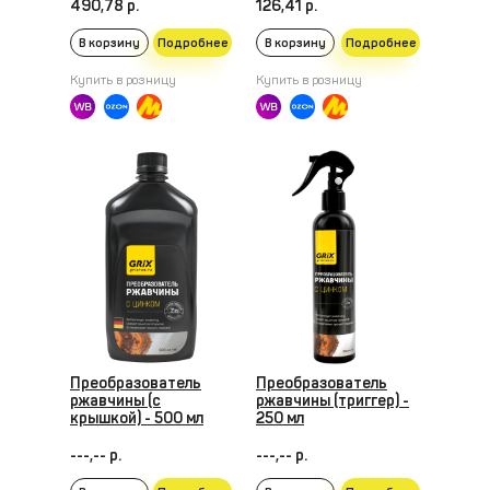
490,78 р.
126,41 р.
В корзину
Подробнее
В корзину
Подробнее
Купить в розницу
Купить в розницу
Преобразователь
Преобразователь
ржавчины (с
ржавчины (триггер) -
крышкой) - 500 мл
250 мл
---,-- р.
---,-- р.