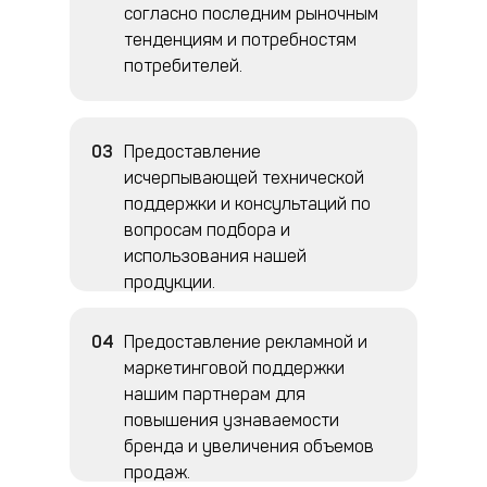
согласно последним рыночным
тенденциям и потребностям
нас
потребителей.
Мы – производитель и поставщик
высококачественных автотоваров,
специально разработанных для
успешной продажи на
03
Предоставление
маркетплейсах и не только.
исчерпывающей технической
поддержки и консультаций по
Наша цель – помочь селлерам, как
вопросам подбора и
вы, находить востребованные и
использования нашей
прибыльные товары, которые
продукции.
удовлетворят потребности ваших
клиентов.
04
Предоставление рекламной и
маркетинговой поддержки
нашим партнерам для
повышения узнаваемости
бренда и увеличения объемов
продаж.